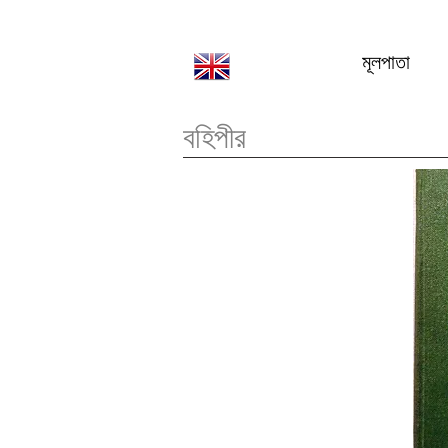
মূলপাতা
বহিপীর