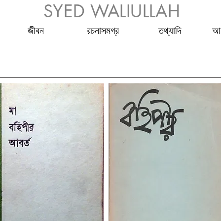
SYED WALIULLAH
জীবন
রচনাসমগ্র
তথ্যাদি
আম